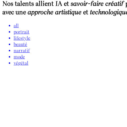
Nos talents allient IA et
savoir-faire créatif
p
avec une
approche artistique
et
technologiqu
all
portrait
lifestyle
beauté
narratif
mode
végétal