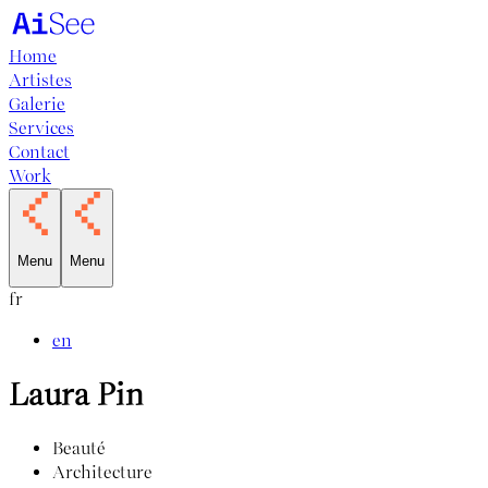
Home
Artistes
Galerie
Services
Contact
Work
Menu
Menu
fr
en
Laura Pin
Beauté
Architecture